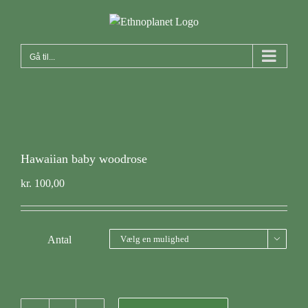
Skip
to
content
Gå til...
Hawaiian baby woodrose
kr.
100,00
Antal
