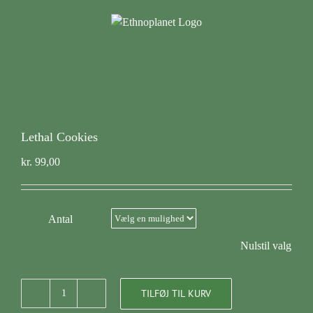
Skip
to
content
Lethal Cookies
kr.
99,00
Antal
Nulstil valg
TILFØJ TIL KURV
Lethal