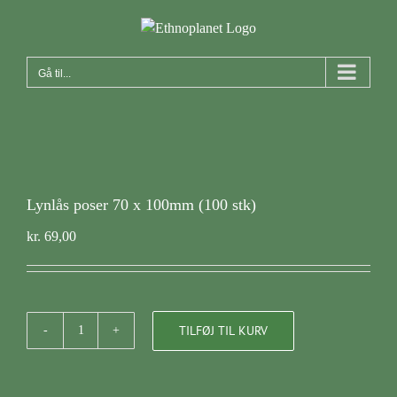
Skip
to
content
Gå til...
Lynlås poser 70 x 100mm (100 stk)
kr.
69,00
TILFØJ TIL KURV
Lynlås
poser
70