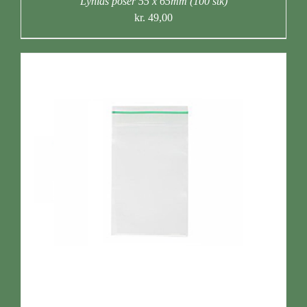
Lynlås poser 55 x 65mm (100 stk)
kr.
49,00