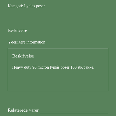
x
Kategori:
Lynlås poser
100mm
(100
stk)
antal
Beskrivelse
Yderligere information
Beskrivelse
Heavy duty 90 micron lynlås poser 100 stk/pakke.
Relaterede varer